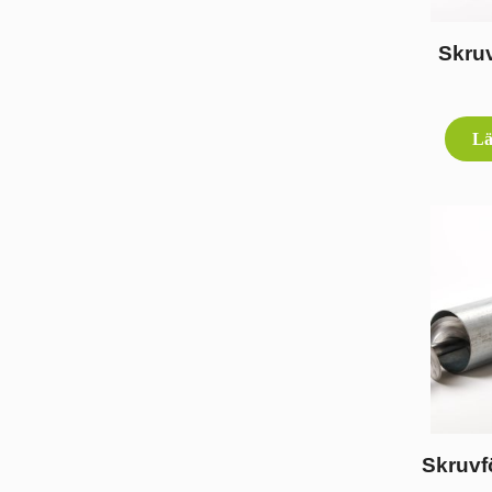
Skruv
Lä
Skruvf