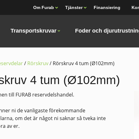
Om Furab
Tjänster
Finansiering
Kon
Transportskruvar
Foder och djurutrustni
servdelar
/
Rörskruv
/ Rörskruv 4 tum (Ø102mm)
skruv 4 tum (Ø102mm)
n till FURAB reservdelshandel.
nner ni de vanligaste förekommande
larna, om det är något ni saknar så tveka inte
ra av er.