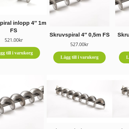
piral inlopp 4″ 1m
FS
Skruvspiral 4″ 0,5m FS
Skru
521.00
kr
527.00
kr
gg till i varukorg
Lägg till i varukorg
L