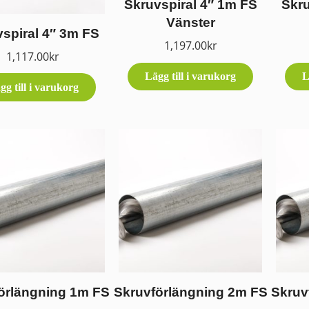
Skruvspiral 4″ 1m FS
Skru
Vänster
spiral 4″ 3m FS
1,197.00
kr
1,117.00
kr
Lägg till i varukorg
L
gg till i varukorg
örlängning 1m FS
Skruvförlängning 2m FS
Skruv