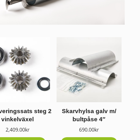
eringssats steg 2
Skarvhylsa galv m/
vinkelväxel
bultpåse 4″
2,409.00
kr
690.00
kr