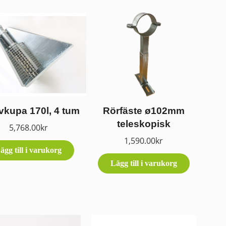
vkupa 170l, 4 tum
Rörfäste ø102mm
teleskopisk
5,768.00
kr
1,590.00
kr
ägg till i varukorg
Lägg till i varukorg