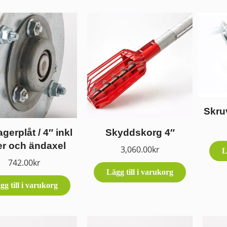
Skru
gerplåt / 4″ inkl
Skyddskorg 4″
er och ändaxel
3,060.00
kr
L
742.00
kr
Lägg till i varukorg
gg till i varukorg