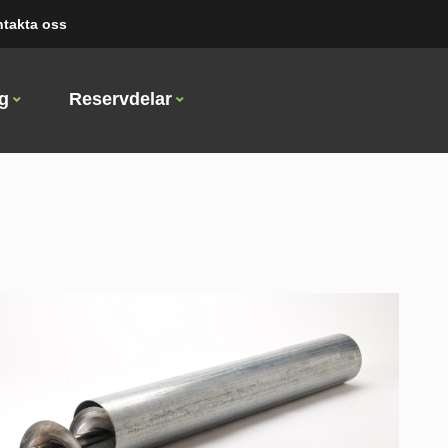
takta oss
ng
Reservdelar