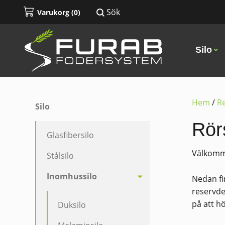
Sök
Varukorg (
0
)
Silo
Hem
/
Re
Silo
Rör
Glasfibersilo
Välkomme
Stålsilo
Inomhussilo
Nedan fi
reservde
på att hö
Duksilo