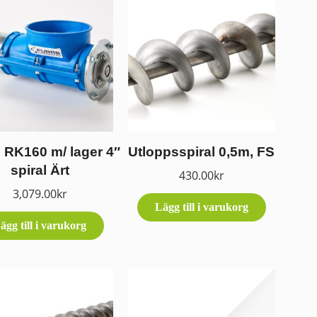
 RK160 m/ lager 4″
Utloppsspiral 0,5m, FS
spiral Ärt
430.00
kr
3,079.00
kr
Lägg till i varukorg
ägg till i varukorg