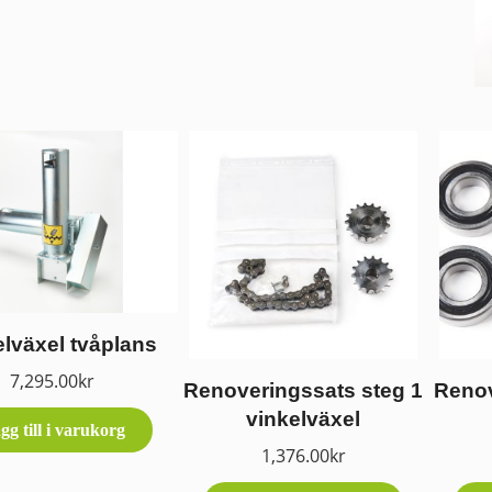
elväxel tvåplans
7,295.00
kr
Renoveringssats steg 1
Renov
vinkelväxel
gg till i varukorg
1,376.00
kr