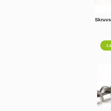
Skruvs
Lä