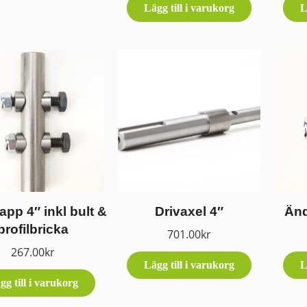
Lägg till i varukorg
L
app 4″ inkl bult &
Drivaxel 4″
Änd
profilbricka
701.00
kr
267.00
kr
Lägg till i varukorg
L
gg till i varukorg