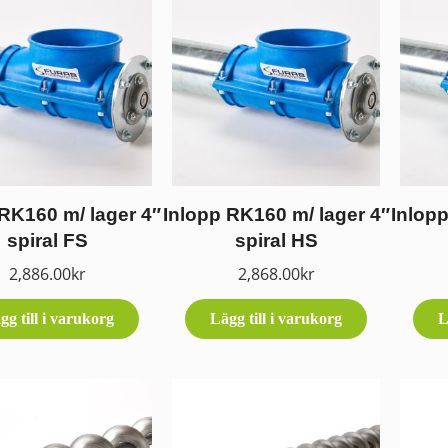
 RK160 m/ lager 4″
Inlopp RK160 m/ lager 4″
Inlopp
spiral FS
spiral HS
2,886.00
kr
2,868.00
kr
gg till i varukorg
Lägg till i varukorg
L