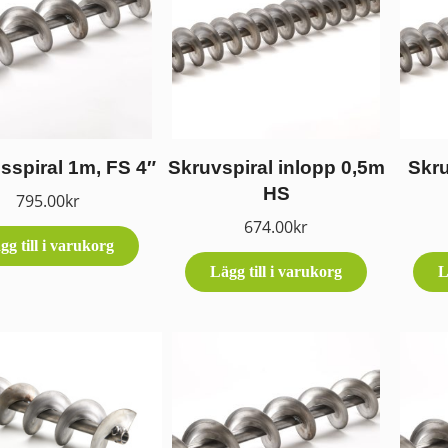
sspiral 1m, FS 4″
Skruvspiral inlopp 0,5m
Skru
HS
795.00
kr
674.00
kr
gg till i varukorg
Lägg till i varukorg
L