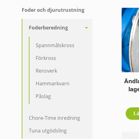
Foder och djurutrustning
Foderberedning
Spannmålskross
Förkross
Rensverk
Ändla
Hammarkvarn
lag
Påslag
Lä
Chore-Time inredning
Tuna utgödsling