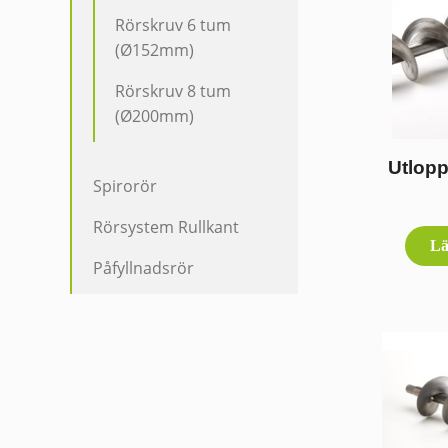
Rörskruv 6 tum
(Ø152mm)
Rörskruv 8 tum
(Ø200mm)
Utlopp
Spirorör
Rörsystem Rullkant
Lä
Påfyllnadsrör