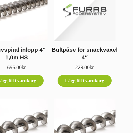
vspiral inlopp 4″
Bultpåse för snäckväxel
1,0m HS
4″
695.00
kr
229.00
kr
ägg till i varukorg
Lägg till i varukorg