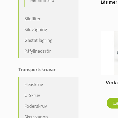
Melaminsilo
Läs mer
Silofilter
Silovägning
Gastät lagring
Påfyllnadsrör
Transportskruvar
Vink
Flexskruv
U-Skruv
Lä
Foderskruv
Skruvkanon