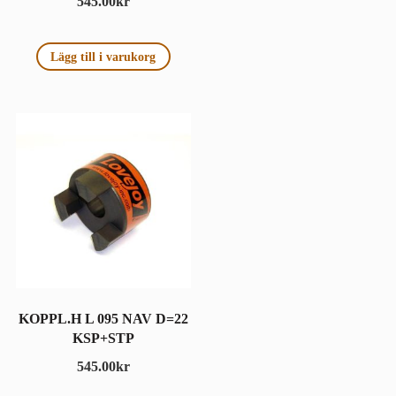
545.00
kr
Lägg till i varukorg
KOPPL.H L 095 NAV D=22
KSP+STP
545.00
kr