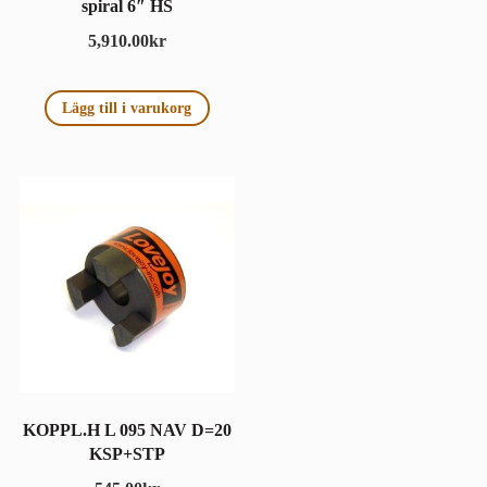
spiral 6″ HS
5,910.00
kr
Lägg till i varukorg
KOPPL.H L 095 NAV D=20
KSP+STP