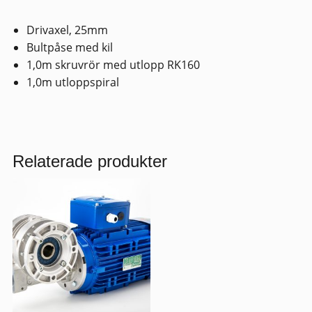
mängd
Drivaxel, 25mm
Bultpåse med kil
1,0m skruvrör med utlopp RK160
1,0m utloppspiral
Relaterade produkter