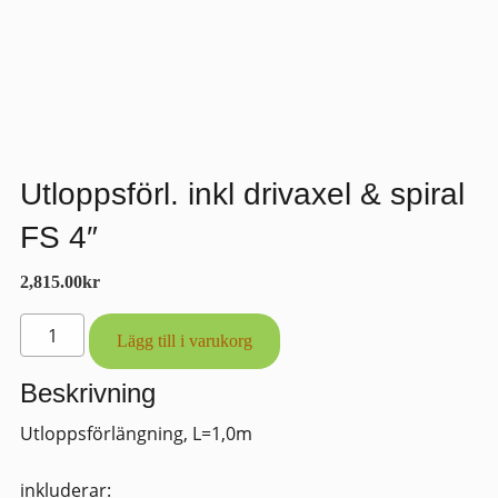
Utloppsförl. inkl drivaxel & spiral
FS 4″
2,815.00
kr
Utloppsförl.
Lägg till i varukorg
inkl
drivaxel
Beskrivning
&
Utloppsförlängning, L=1,0m
spiral
FS
inkluderar:
4"