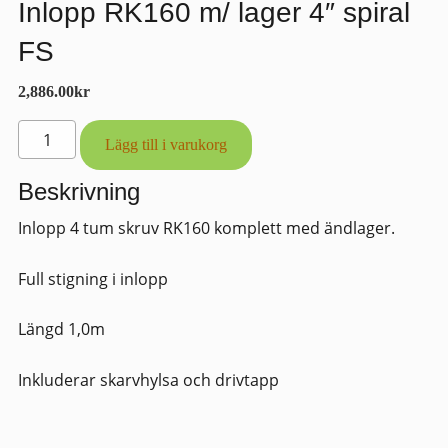
Inlopp RK160 m/ lager 4″ spiral
FS
2,886.00
kr
Inlopp
Lägg till i varukorg
RK160
m/
Beskrivning
lager
Inlopp 4 tum skruv RK160 komplett med ändlager.
4"
spiral
Full stigning i inlopp
FS
mängd
Längd 1,0m
Inkluderar skarvhylsa och drivtapp