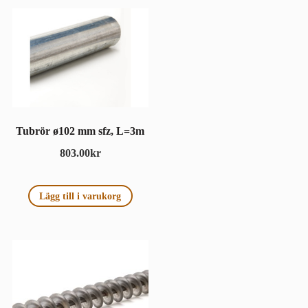
Tubrör ø102 mm sfz, L=3m
803.00
kr
Lägg till i varukorg