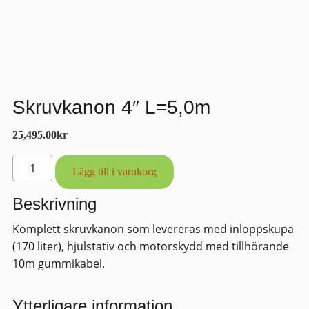
Skruvkanon 4″ L=5,0m
25,495.00
kr
Skruvkanon
Lägg till i varukorg
4"
L=5,0m
Beskrivning
mängd
Komplett skruvkanon som levereras med inloppskupa
(170 liter), hjulstativ och motorskydd med tillhörande
10m gummikabel.
Ytterligare information