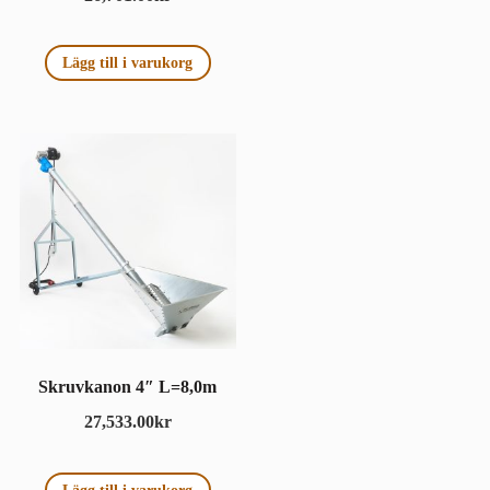
Lägg till i varukorg
Skruvkanon 4″ L=8,0m
27,533.00
kr