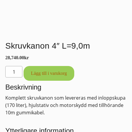
Skruvkanon 4″ L=9,0m
28,740.00
kr
Skruvkanon
Lägg till i varukorg
4"
L=9,0m
Beskrivning
mängd
Komplett skruvkanon som levereras med inloppskupa
(170 liter), hjulstativ och motorskydd med tillhörande
10m gummikabel.
Ytterligare information