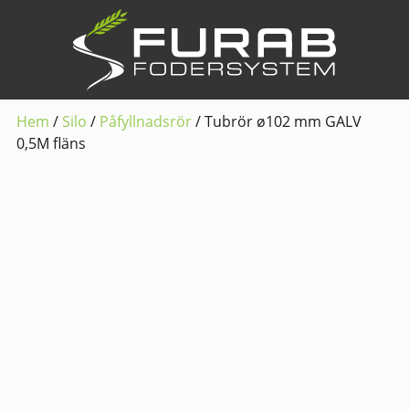
Hem
/
Silo
/
Påfyllnadsrör
/ Tubrör ø102 mm GALV
0,5M fläns