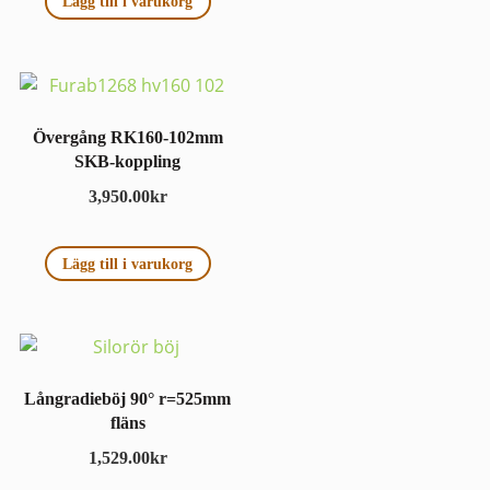
Lägg till i varukorg
Övergång RK160-102mm
SKB-koppling
3,950.00
kr
Lägg till i varukorg
Långradieböj 90° r=525mm
fläns
1,529.00
kr