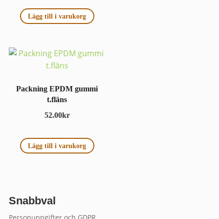
Lägg till i varukorg
Packning EPDM gummi
t.fläns
52.00
kr
Lägg till i varukorg
Snabbval
Personuppgifter och GDPR