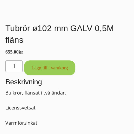
Tubrör ø102 mm GALV 0,5M
fläns
655.00
kr
Tubrör
Lägg till i varukorg
ø102
mm
Beskrivning
GALV
Bulkrör, flänsat i två ändar.
0,5M
fläns
Licenssvetsat
mängd
Varmförzinkat