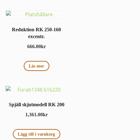
Reduktion RK 250-160
excentr.
666.00
kr
Läs mer
Spjäll skjutmodell RK 200
1,361.00
kr
Lägg till i varukorg