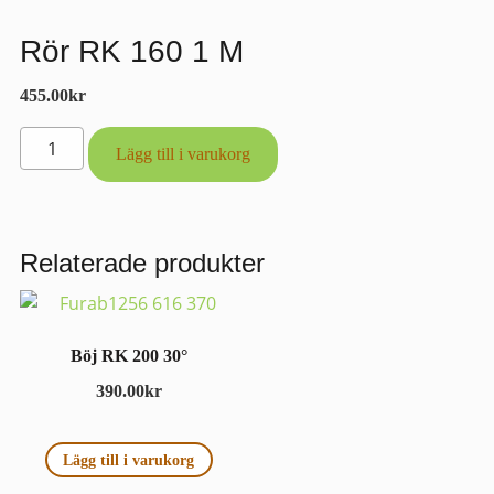
Rör RK 160 1 M
455.00
kr
Rör
Lägg till i varukorg
RK
160
1
M
Relaterade produkter
mängd
Böj RK 200 30°
390.00
kr
Lägg till i varukorg