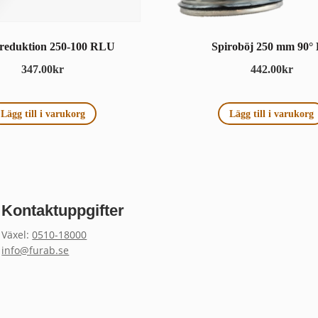
 reduktion 250-100 RLU
Spiroböj 250 mm 90°
347.00
kr
442.00
kr
Lägg till i varukorg
Lägg till i varukorg
Kontaktuppgifter
Växel:
0510-18000
info@furab.se