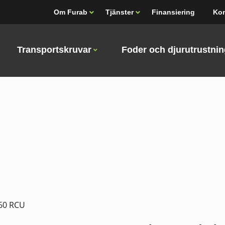
Om Furab
Tjänster
Finansiering
Kon
Transportskruvar
Foder och djurutrustni
160 RCU