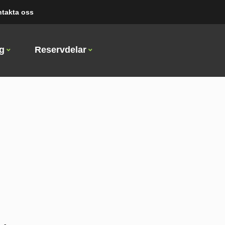
takta oss
ng
Reservdelar