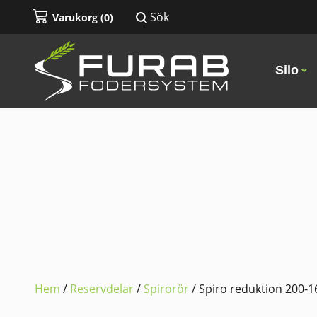
Sök
Varukorg (
0
)
Silo
Hem
/
Reservdelar
/
Spirorör
/ Spiro reduktion 200-