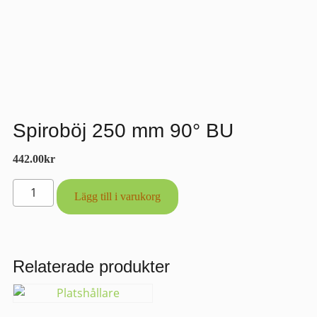
Spiroböj 250 mm 90° BU
442.00
kr
Spiroböj
Lägg till i varukorg
250
mm
90°
BU
Relaterade produkter
mängd