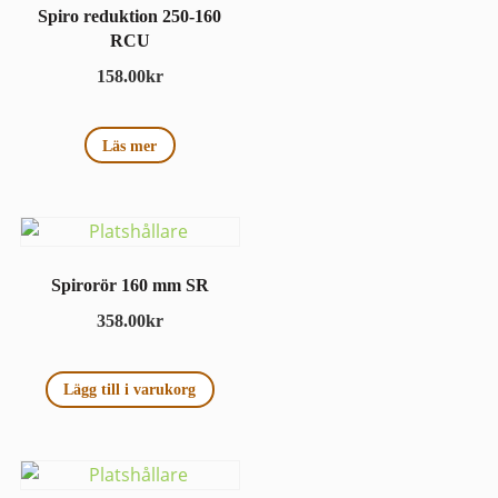
Spiro reduktion 250-160
RCU
158.00
kr
Läs mer
Spirorör 160 mm SR
358.00
kr
Lägg till i varukorg