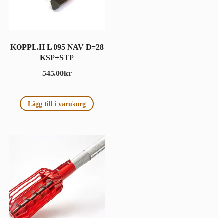
KOPPL.H L 095 NAV D=28
KSP+STP
545.00
kr
Lägg till i varukorg