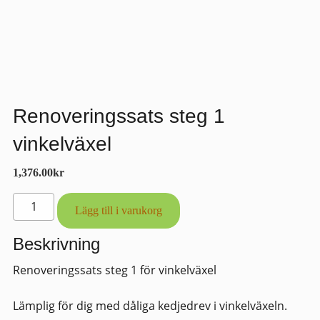
Renoveringssats steg 1
vinkelväxel
1,376.00
kr
Renoveringssats
Lägg till i varukorg
steg
1
Beskrivning
vinkelväxel
Renoveringssats steg 1 för vinkelväxel
mängd
Lämplig för dig med dåliga kedjedrev i vinkelväxeln.