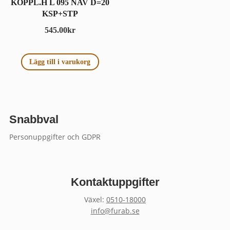
KOPPL.H L 095 NAV D=20
KSP+STP
545.00
kr
Lägg till i varukorg
Snabbval
Personuppgifter och GDPR
Kontaktuppgifter
Växel:
0510-18000
info@furab.se