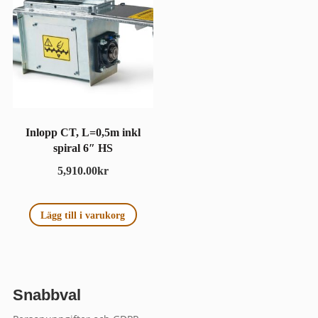
Inlopp CT, L=0,5m inkl
spiral 6″ HS
5,910.00
kr
Lägg till i varukorg
Snabbval