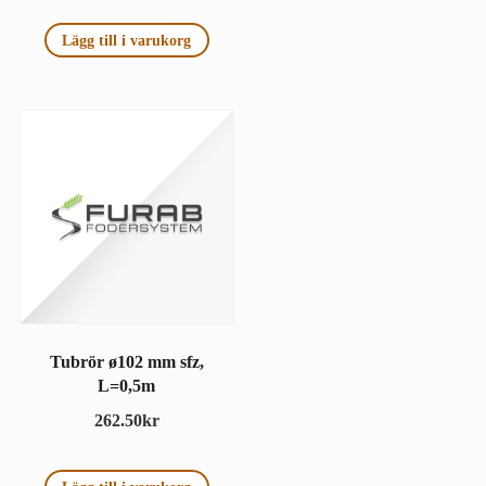
Lägg till i varukorg
Tubrör ø102 mm sfz,
L=0,5m
262.50
kr