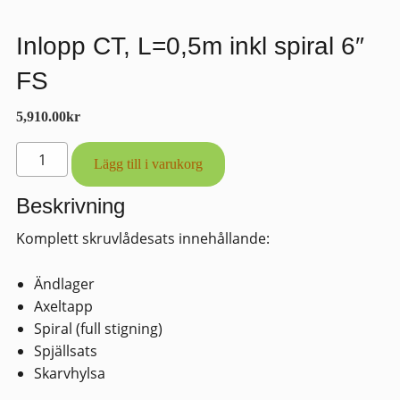
Inlopp CT, L=0,5m inkl spiral 6″
FS
5,910.00
kr
Inlopp
Lägg till i varukorg
CT,
L=0,5m
Beskrivning
inkl
Komplett skruvlådesats innehållande:
spiral
6"
Ändlager
FS
Axeltapp
mängd
Spiral (full stigning)
Spjällsats
Skarvhylsa