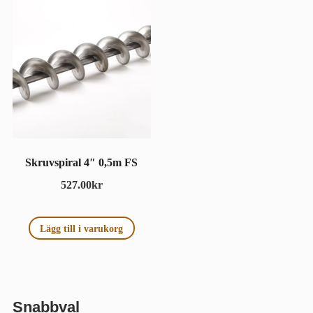
Skruvspiral 4″ 0,5m FS
527.00
kr
Lägg till i varukorg
Snabbval