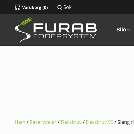
Sök
Varukorg (
0
)
Silo
Hem
/
Reservdelar
/
Flexskruv
/
Flexskruv 90
/ Slang 