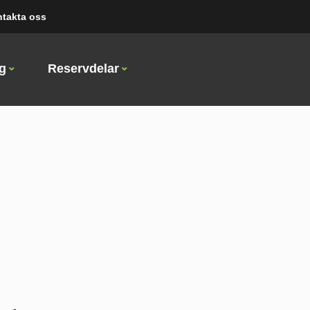
takta oss
ng
Reservdelar