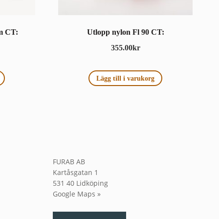
m CT:
Utlopp nylon Fl 90 CT:
355.00
kr
Lägg till i varukorg
FURAB AB
Kartåsgatan 1
531 40 Lidköping
Google Maps »