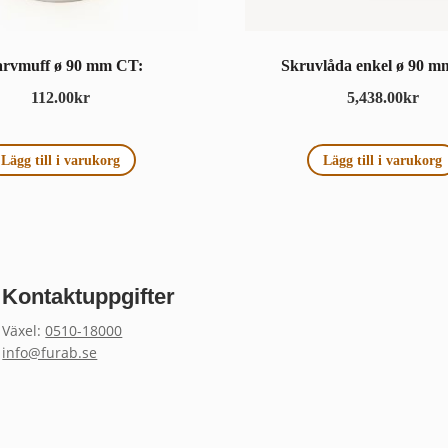
arvmuff ø 90 mm CT:
Skruvlåda enkel ø 90 m
112.00
kr
5,438.00
kr
Lägg till i varukorg
Lägg till i varukorg
Kontaktuppgifter
Växel:
0510-18000
info@furab.se