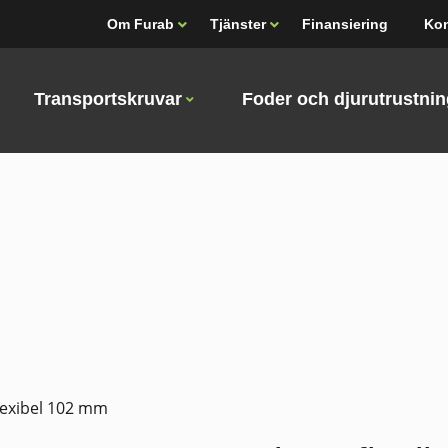
Om Furab
Tjänster
Finansiering
Kon
Transportskruvar
Foder och djurutrustni
flexibel 102 mm