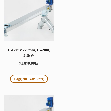
U-skruv 225mm, L=20m,
5,5kW
71,870.00
kr
Lägg till i varukorg