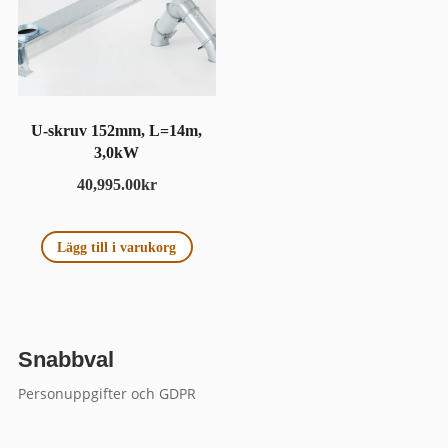
U-skruv 152mm, L=14m,
3,0kW
40,995.00
kr
Lägg till i varukorg
Snabbval
Personuppgifter och GDPR