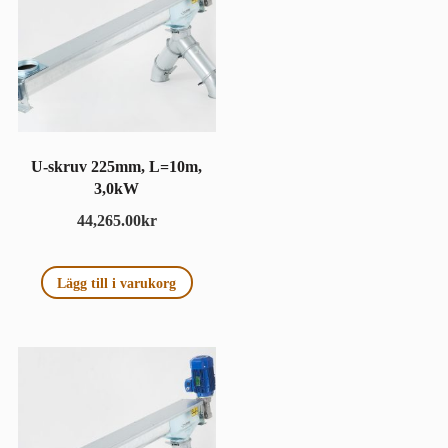
U-skruv 225mm, L=10m,
3,0kW
44,265.00
kr
Lägg till i varukorg