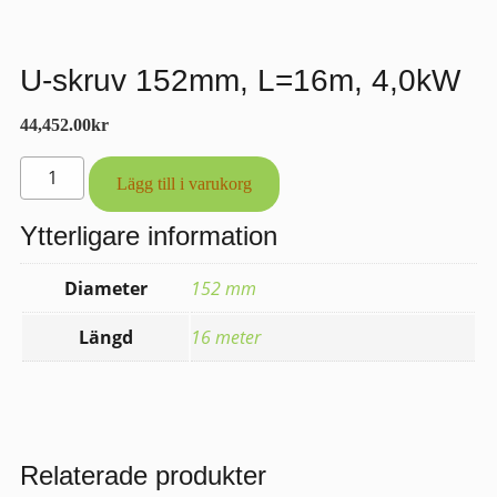
U-skruv 152mm, L=16m, 4,0kW
44,452.00
kr
U-
Lägg till i varukorg
skruv
152mm,
Ytterligare information
L=16m,
4,0kW
Diameter
152 mm
mängd
Längd
16 meter
Relaterade produkter