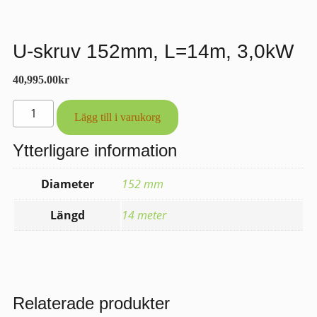
U-skruv 152mm, L=14m, 3,0kW
40,995.00
kr
U-
Lägg till i varukorg
skruv
152mm,
Ytterligare information
L=14m,
3,0kW
Diameter
152 mm
mängd
Längd
14 meter
Relaterade produkter