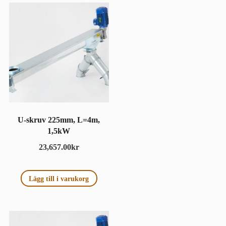
U-skruv 225mm, L=4m,
1,5kW
23,657.00
kr
Lägg till i varukorg