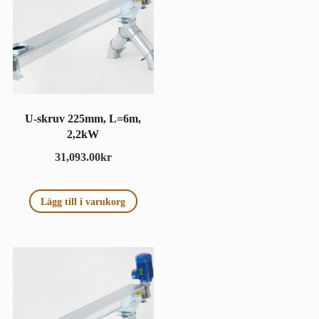
U-skruv 225mm, L=6m,
2,2kW
31,093.00
kr
Lägg till i varukorg