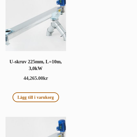
U-skruv 225mm, L=10m,
3,0kW
44,265.00
kr
Lägg till i varukorg