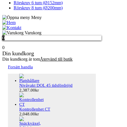
Rörskruv 6 tum (Ø152mm)
Rörskruv 8 tum (Ø200mm)
Meny
Hem
Kontakta oss
Varukorg
0
0
Din kundkorg
Din kundkorg är tom
Återvänd till butik
Forsätt handla
Nivåvakt DOL 45 tidsfördröjd
2,387.00
kr
Kontrollenhet CT
2,048.00
kr