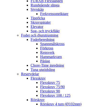
FURAB Flexslangen
Rundgående slinga
Styrskåp
Frekvensomriktare
Tippficka
Skruvspiraler
Elevator
Sug- och tryckfläkt
Foder och djurutrustning
Foderberedning
Spannmålskross
Förkross
Rensverk
Hammarkvarn
Påslag
Chore-Time inredning
Tuna utgödsling
Reservdelar
Flexskruv
Flexskruv 75
Flexskruv 75/90
Flexskruv 90
Flexskruv 108 / 125
Rörskruv
Rörskruv 4 tum (Ø102mm)