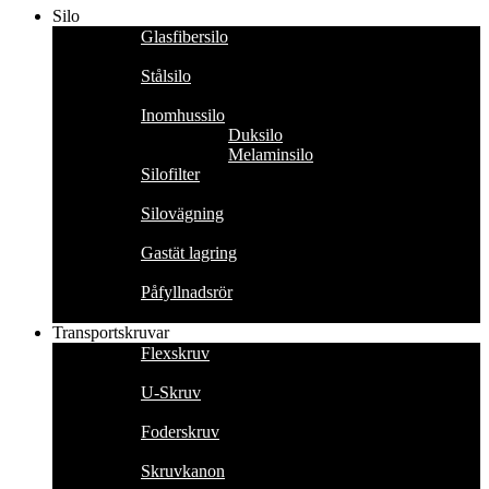
Silo
Glasfibersilo
Stålsilo
Inomhussilo
Duksilo
Melaminsilo
Silofilter
Silovägning
Gastät lagring
Påfyllnadsrör
Transportskruvar
Flexskruv
U-Skruv
Foderskruv
Skruvkanon