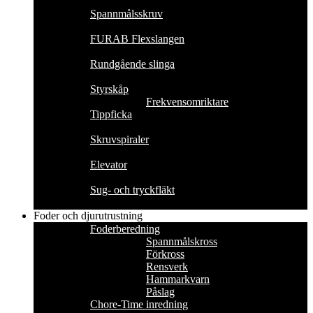
Spannmålsskruv
FURAB Flexslangen
Rundgående slinga
Styrskåp
Frekvensomriktare
Tippficka
Skruvspiraler
Elevator
Sug- och tryckfläkt
Foder och djurutrustning
Foderberedning
Spannmålskross
Förkross
Rensverk
Hammarkvarn
Påslag
Chore-Time inredning