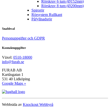
Rörskruv 6 tum (Ø152mm)
Rörskruv 8 tum (Ø200mm)
Spirorör
Rörsystem Rullkant
Påfyllnadsrör
Snabbval
Personuppgifter och GDPR
Kontaktuppgifter
Växel:
0510-18000
info@furab.se
FURAB AB
Kartåsgatan 1
531 40 Lidköping
Google Maps »
Webbsida av
Knockout Webbyrå