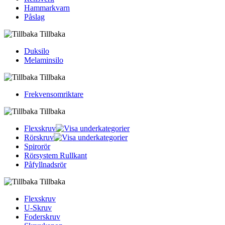
Hammarkvarn
Påslag
Tillbaka
Duksilo
Melaminsilo
Tillbaka
Frekvensomriktare
Tillbaka
Flexskruv
Rörskruv
Spirorör
Rörsystem Rullkant
Påfyllnadsrör
Tillbaka
Flexskruv
U-Skruv
Foderskruv