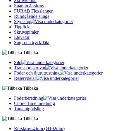
Skruvkanon
Spannmålsskruv
FURAB Flexslangen
Rundgående slinga
Styrskåp
Tippficka
Skruvspiraler
Elevator
Sug- och tryckfläkt
Tillbaka
Silo
Transportskruvar
Foder och djurutrustning
Reservdelar
Tillbaka
Foderberedning
Chore-Time inredning
Tuna utgödsling
Tillbaka
Rörskruv 4 tum (Ø102mm)