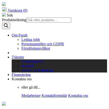
Varukorg (
0
)
Sök
Produktsökning
Om Furab
Lediga jobb
Personuppgifter och GDPR
Försäljningsvillkor
Tjänster
Silotransporter
Kranbil
Service och montage
Finansiering
Kontakta oss
eller gå till...
Medarbetare
Kontaktformulär
Kontakta oss