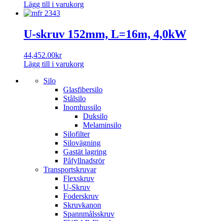
Lägg till i varukorg
U-skruv 152mm, L=16m, 4,0kW
44,452.00
kr
Lägg till i varukorg
Silo
Glasfibersilo
Stålsilo
Inomhussilo
Duksilo
Melaminsilo
Silofilter
Silovägning
Gastät lagring
Påfyllnadsrör
Transportskruvar
Flexskruv
U-Skruv
Foderskruv
Skruvkanon
Spannmålsskruv