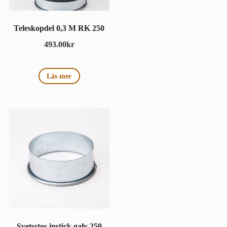
Teleskopdel 0,3 M RK 250
493.00
kr
Läs mer
Svetsstos instick galv 250