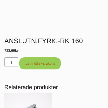
ANSLUTN.FYRK.-RK 160
755.00
kr
ANSLUTN.FYRK.-
Lägg till i varukorg
RK
160
mängd
Relaterade produkter