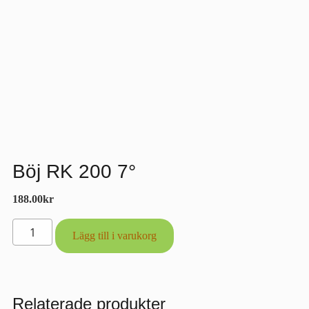
Böj RK 200 7°
188.00
kr
Böj
Lägg till i varukorg
RK
200
7°
mängd
Relaterade produkter