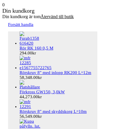
0
Din kundkorg
Din kundkorg är tom
Återvänd till butik
Forsätt handla
Rör RK 160 0,5 M
294.00
kr
Rörskruv 8" med inlopp RK200 L=12m
58,348.00
kr
Förkross GW150, 3,0kW
44,273.00
kr
Rörskruv 8" med skyddskorg L=10m
56,549.00
kr