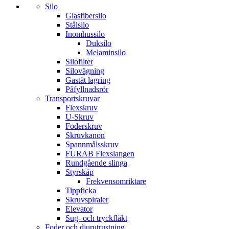
Silo
Glasfibersilo
Stålsilo
Inomhussilo
Duksilo
Melaminsilo
Silofilter
Silovägning
Gastät lagring
Påfyllnadsrör
Transportskruvar
Flexskruv
U-Skruv
Foderskruv
Skruvkanon
Spannmålsskruv
FURAB Flexslangen
Rundgående slinga
Styrskåp
Frekvensomriktare
Tippficka
Skruvspiraler
Elevator
Sug- och tryckfläkt
Foder och djurutrustning