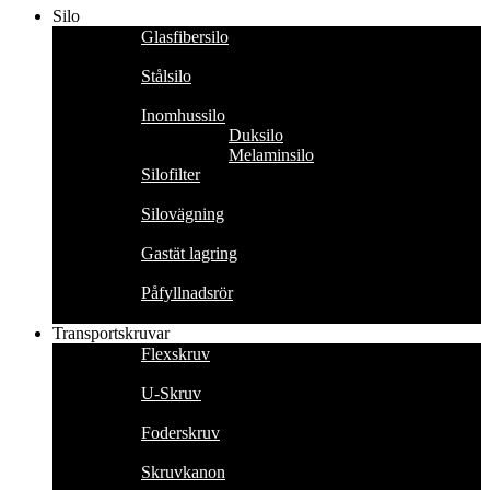
Silo
Glasfibersilo
Stålsilo
Inomhussilo
Duksilo
Melaminsilo
Silofilter
Silovägning
Gastät lagring
Påfyllnadsrör
Transportskruvar
Flexskruv
U-Skruv
Foderskruv
Skruvkanon