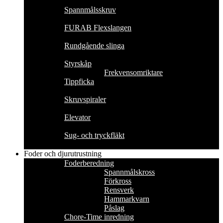
Spannmålsskruv
FURAB Flexslangen
Rundgående slinga
Styrskåp
Frekvensomriktare
Tippficka
Skruvspiraler
Elevator
Sug- och tryckfläkt
Foder och djurutrustning
Foderberedning
Spannmålskross
Förkross
Rensverk
Hammarkvarn
Påslag
Chore-Time inredning