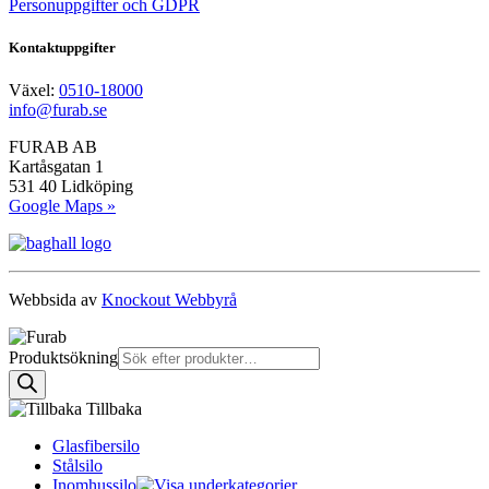
Personuppgifter och GDPR
Kontaktuppgifter
Växel:
0510-18000
info@furab.se
FURAB AB
Kartåsgatan 1
531 40 Lidköping
Google Maps »
Webbsida av
Knockout Webbyrå
Produktsökning
Tillbaka
Glasfibersilo
Stålsilo
Inomhussilo