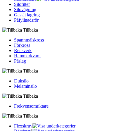
Silofilter
Silovägning
Gastät lagring
Påfyllnadsrör
Tillbaka
Spannmålskross
Förkross
Rensverk
Hammarkvarn
Påslag
Tillbaka
Duksilo
Melaminsilo
Tillbaka
Frekvensomriktare
Tillbaka
Flexskruv