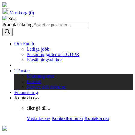
Varukorg (
0
)
Sök
Produktsökning
Om Furab
Lediga jobb
Personuppgifter och GDPR
Försäljningsvillkor
Tjänster
Silotransporter
Kranbil
Service och montage
Finansiering
Kontakta oss
eller gå till...
Medarbetare
Kontaktformulär
Kontakta oss