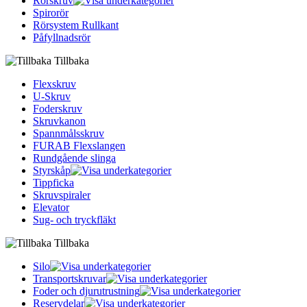
Rörskruv
Spirorör
Rörsystem Rullkant
Påfyllnadsrör
Tillbaka
Flexskruv
U-Skruv
Foderskruv
Skruvkanon
Spannmålsskruv
FURAB Flexslangen
Rundgående slinga
Styrskåp
Tippficka
Skruvspiraler
Elevator
Sug- och tryckfläkt
Tillbaka
Silo
Transportskruvar
Foder och djurutrustning
Reservdelar