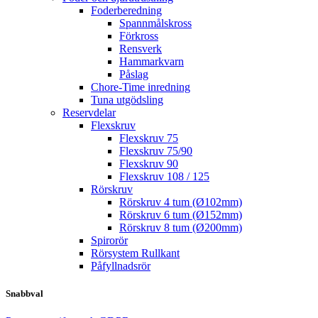
Foderberedning
Spannmålskross
Förkross
Rensverk
Hammarkvarn
Påslag
Chore-Time inredning
Tuna utgödsling
Reservdelar
Flexskruv
Flexskruv 75
Flexskruv 75/90
Flexskruv 90
Flexskruv 108 / 125
Rörskruv
Rörskruv 4 tum (Ø102mm)
Rörskruv 6 tum (Ø152mm)
Rörskruv 8 tum (Ø200mm)
Spirorör
Rörsystem Rullkant
Påfyllnadsrör
Snabbval