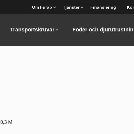
Om Furab
Tjänster
Finansiering
Kon
Transportskruvar
Foder och djurutrustni
 0,3 M