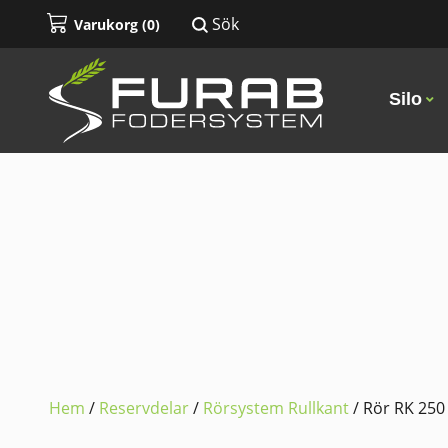
Sök
Varukorg (
0
)
Silo
Hem
/
Reservdelar
/
Rörsystem Rullkant
/ Rör RK 250