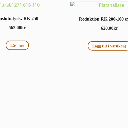
nslutn.fyrk.-RK 250
Reduktion RK 200-160 ex
562.00
kr
620.00
kr
Läs mer
Lägg till i varukorg