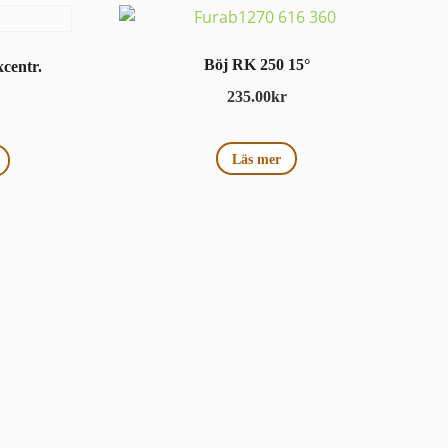
Böj RK 250 15°
centr.
235.00
kr
Läs mer