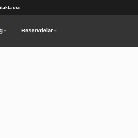
takta oss
ng
Reservdelar