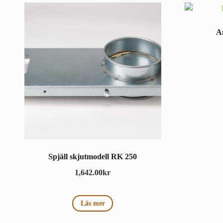
A
Spjäll skjutmodell RK 250
1,642.00
kr
Läs mer