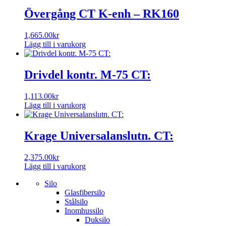
Övergång CT K-enh – RK160
1,665.00
kr
Lägg till i varukorg
Drivdel kontr. M-75 CT:
1,113.00
kr
Lägg till i varukorg
Krage Universalanslutn. CT:
2,375.00
kr
Lägg till i varukorg
Silo
Glasfibersilo
Stålsilo
Inomhussilo
Duksilo