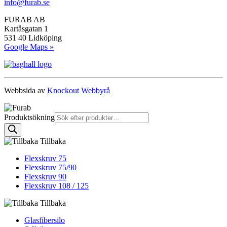
info@furab.se
FURAB AB
Kartåsgatan 1
531 40 Lidköping
Google Maps »
Webbsida av
Knockout Webbyrå
Produktsökning
Tillbaka
Flexskruv 75
Flexskruv 75/90
Flexskruv 90
Flexskruv 108 / 125
Tillbaka
Glasfibersilo