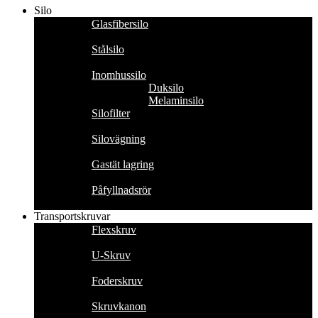
Silo
Glasfibersilo
Stålsilo
Inomhussilo
Duksilo
Melaminsilo
Silofilter
Silovägning
Gastät lagring
Påfyllnadsrör
Transportskruvar
Flexskruv
U-Skruv
Foderskruv
Skruvkanon