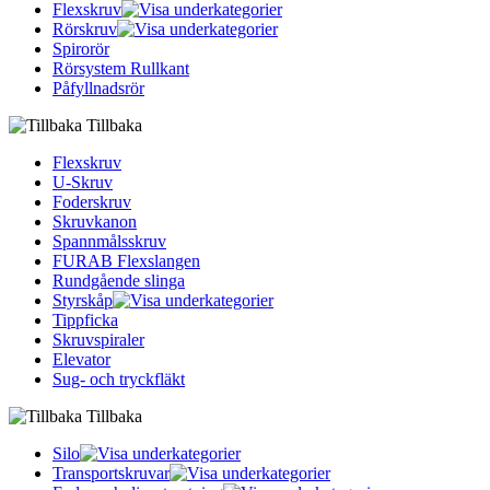
Flexskruv
Rörskruv
Spirorör
Rörsystem Rullkant
Påfyllnadsrör
Tillbaka
Flexskruv
U-Skruv
Foderskruv
Skruvkanon
Spannmålsskruv
FURAB Flexslangen
Rundgående slinga
Styrskåp
Tippficka
Skruvspiraler
Elevator
Sug- och tryckfläkt
Tillbaka
Silo
Transportskruvar