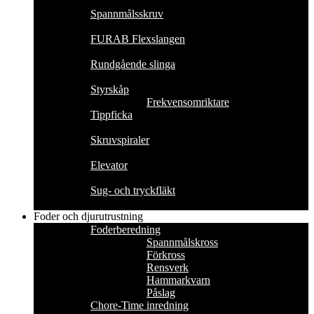
Spannmålsskruv
FURAB Flexslangen
Rundgående slinga
Styrskåp
Frekvensomriktare
Tippficka
Skruvspiraler
Elevator
Sug- och tryckfläkt
Foder och djurutrustning
Foderberedning
Spannmålskross
Förkross
Rensverk
Hammarkvarn
Påslag
Chore-Time inredning