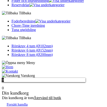
Foder och djurutrustning
Reservdelar
Tillbaka
Foderberedning
Chore-Time inredning
Tuna utgödsling
Tillbaka
Rörskruv 4 tum (Ø102mm)
Rörskruv 6 tum (Ø152mm)
Rörskruv 8 tum (Ø200mm)
Meny
Hem
Kontakta oss
Varukorg
0
0
Din kundkorg
Din kundkorg är tom
Återvänd till butik
Forsätt handla