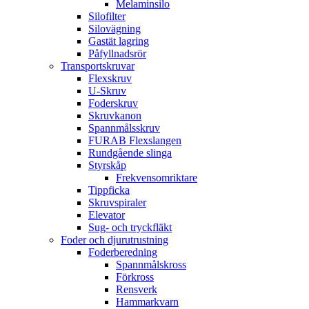
Melaminsilo
Silofilter
Silovägning
Gastät lagring
Påfyllnadsrör
Transportskruvar
Flexskruv
U-Skruv
Foderskruv
Skruvkanon
Spannmålsskruv
FURAB Flexslangen
Rundgående slinga
Styrskåp
Frekvensomriktare
Tippficka
Skruvspiraler
Elevator
Sug- och tryckfläkt
Foder och djurutrustning
Foderberedning
Spannmålskross
Förkross
Rensverk
Hammarkvarn