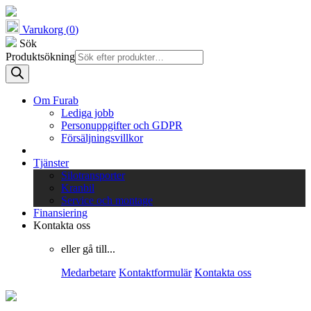
Varukorg (
0
)
Sök
Produktsökning
Om Furab
Lediga jobb
Personuppgifter och GDPR
Försäljningsvillkor
Tjänster
Silotransporter
Kranbil
Service och montage
Finansiering
Kontakta oss
eller gå till...
Medarbetare
Kontaktformulär
Kontakta oss