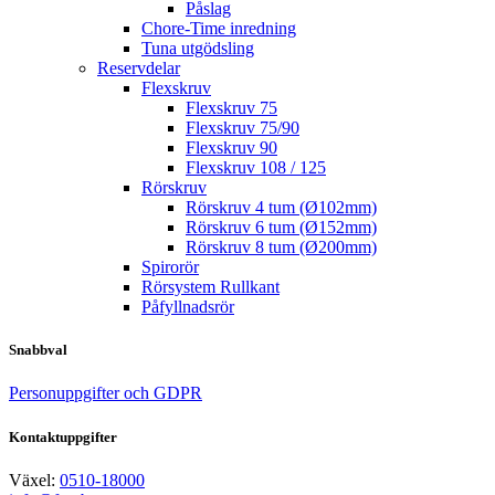
Påslag
Chore-Time inredning
Tuna utgödsling
Reservdelar
Flexskruv
Flexskruv 75
Flexskruv 75/90
Flexskruv 90
Flexskruv 108 / 125
Rörskruv
Rörskruv 4 tum (Ø102mm)
Rörskruv 6 tum (Ø152mm)
Rörskruv 8 tum (Ø200mm)
Spirorör
Rörsystem Rullkant
Påfyllnadsrör
Snabbval
Personuppgifter och GDPR
Kontaktuppgifter
Växel:
0510-18000