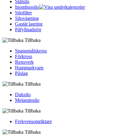
Stålsilo
Inomhussilo
Silofilter
Silovägning
Gastät lagring
Påfyllnadsrör
Tillbaka
Spannmålskross
Förkross
Rensverk
Hammarkvarn
Påslag
Tillbaka
Duksilo
Melaminsilo
Tillbaka
Frekvensomriktare
Tillbaka