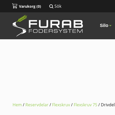
Sök
Varukorg (
0
)
Silo
Hem
/
Reservdelar
/
Flexskruv
/
Flexskruv 75
/ Drivdel