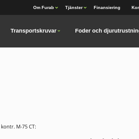
Om Furab
Tjänster
Finansiering
Kon
Transportskruvar
Foder och djurutrustni
 kontr. M-75 CT: