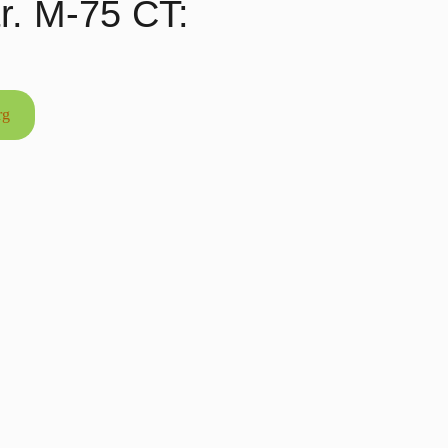
tr. M-75 CT:
rg