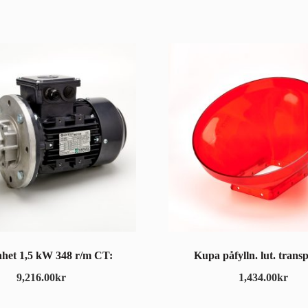
nhet 1,5 kW 348 r/m CT:
Kupa påfylln. lut. trans
9,216.00
kr
1,434.00
kr