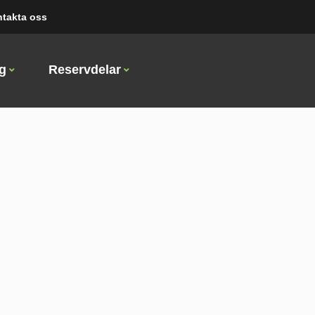
takta oss
ng
Reservdelar