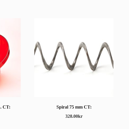
p. CT:
Spiral 75 mm CT:
328.00
kr