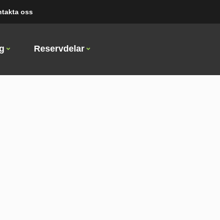
takta oss
ng
Reservdelar