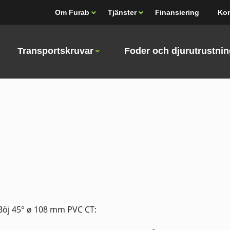
Om Furab
Tjänster
Finansiering
Kon
Transportskruvar
Foder och djurutrustni
Böj 45° ø 108 mm PVC CT: