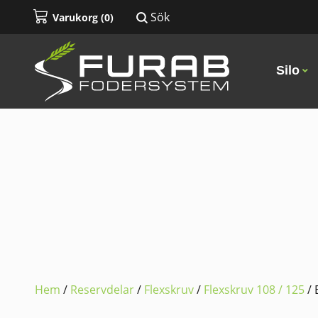
Sök
Varukorg (
0
)
Silo
Hem
/
Reservdelar
/
Flexskruv
/
Flexskruv 108 / 125
/ 