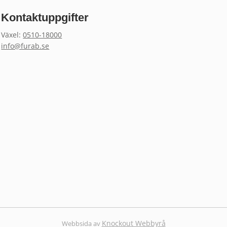
Kontaktuppgifter
Växel:
0510-18000
info@furab.se
Knockout Webbyrå
Webbsida av