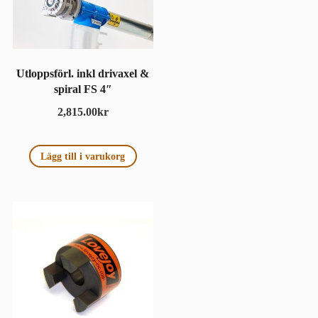
Utloppsförl. inkl drivaxel &
spiral FS 4″
2,815.00
kr
Lägg till i varukorg