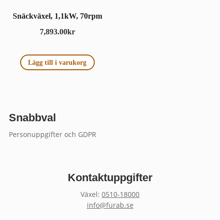
Snäckväxel, 1,1kW, 70rpm
7,893.00
kr
Lägg till i varukorg
Snabbval
Personuppgifter och GDPR
Kontaktuppgifter
Växel:
0510-18000
info@furab.se