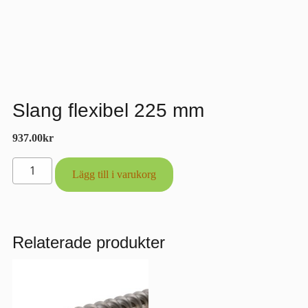
Slang flexibel 225 mm
937.00
kr
Slang
Lägg till i varukorg
flexibel
225
mm
mängd
Relaterade produkter