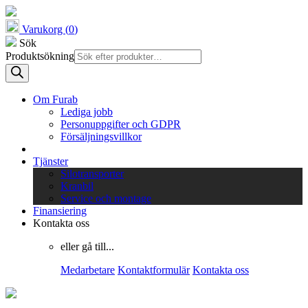
Varukorg (
0
)
Sök
Produktsökning
Om Furab
Lediga jobb
Personuppgifter och GDPR
Försäljningsvillkor
Tjänster
Silotransporter
Kranbil
Service och montage
Finansiering
Kontakta oss
eller gå till...
Medarbetare
Kontaktformulär
Kontakta oss