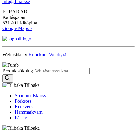
info@furab.se
FURAB AB
Kartåsgatan 1
531 40 Lidköping
Google Maps »
Webbsida av
Knockout Webbyrå
Produktsökning
Tillbaka
Spannmålskross
Förkross
Rensverk
Hammarkvarn
Påslag
Tillbaka