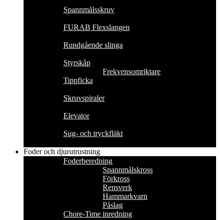
Spannmålsskruv
FURAB Flexslangen
Rundgående slinga
Styrskåp
Frekvensomriktare
Tippficka
Skruvspiraler
Elevator
Sug- och tryckfläkt
Foder och djurutrustning
Foderberedning
Spannmålskross
Förkross
Rensverk
Hammarkvarn
Påslag
Chore-Time inredning