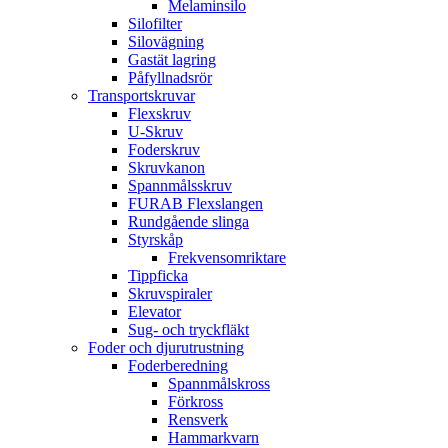
Melaminsilo
Silofilter
Silovägning
Gastät lagring
Påfyllnadsrör
Transportskruvar
Flexskruv
U-Skruv
Foderskruv
Skruvkanon
Spannmålsskruv
FURAB Flexslangen
Rundgående slinga
Styrskåp
Frekvensomriktare
Tippficka
Skruvspiraler
Elevator
Sug- och tryckfläkt
Foder och djurutrustning
Foderberedning
Spannmålskross
Förkross
Rensverk
Hammarkvarn