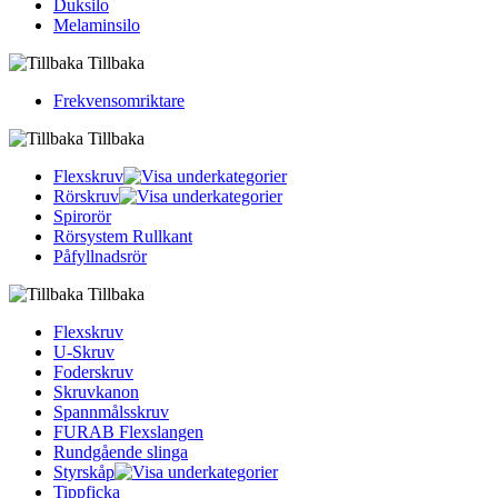
Duksilo
Melaminsilo
Tillbaka
Frekvensomriktare
Tillbaka
Flexskruv
Rörskruv
Spirorör
Rörsystem Rullkant
Påfyllnadsrör
Tillbaka
Flexskruv
U-Skruv
Foderskruv
Skruvkanon
Spannmålsskruv
FURAB Flexslangen
Rundgående slinga
Styrskåp
Tippficka