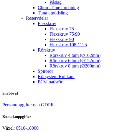
Påslag
Chore-Time inredning
Tuna utgödsling
Reservdelar
Flexskruv
Flexskruv 75
Flexskruv 75/90
Flexskruv 90
Flexskruv 108 / 125
Rörskruv
Rörskruv 4 tum (Ø102mm)
Rörskruv 6 tum (Ø152mm)
Rörskruv 8 tum (Ø200mm)
Spirorör
Rörsystem Rullkant
Påfyllnadsrör
Snabbval
Personuppgifter och GDPR
Kontaktuppgifter
Växel:
0510-18000