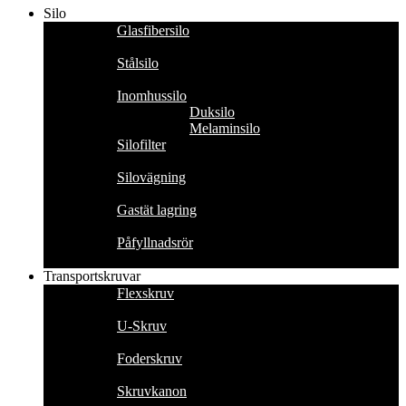
Silo
Glasfibersilo
Stålsilo
Inomhussilo
Duksilo
Melaminsilo
Silofilter
Silovägning
Gastät lagring
Påfyllnadsrör
Transportskruvar
Flexskruv
U-Skruv
Foderskruv
Skruvkanon