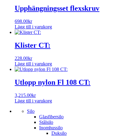
Upphängningsset flexskruv
698.00
kr
Lägg till i varukorg
Klister CT:
228.00
kr
Lägg till i varukorg
Utlopp nylon Fl 108 CT:
3,215.00
kr
Lägg till i varukorg
Silo
Glasfibersilo
Stålsilo
Inomhussilo
Duksilo