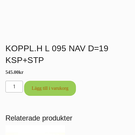
KOPPL.H L 095 NAV D=19
KSP+STP
545.00
kr
KOPPL.H
Lägg till i varukorg
L
095
NAV
D=19
Relaterade produkter
KSP+STP
mängd