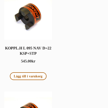
KOPPL.H L 095 NAV D=22
KSP+STP
545.00
kr
Lägg till i varukorg