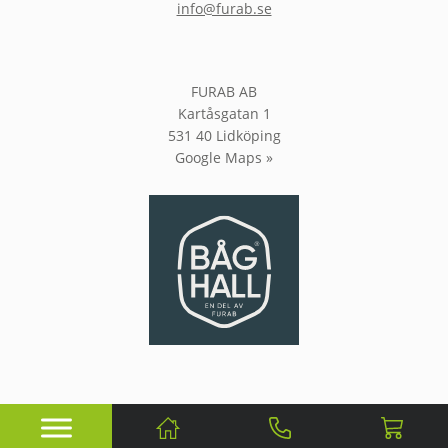
info@furab.se
FURAB AB
Kartåsgatan 1
531 40 Lidköping
Google Maps »
Knockout Webbyrå
Webbsida av