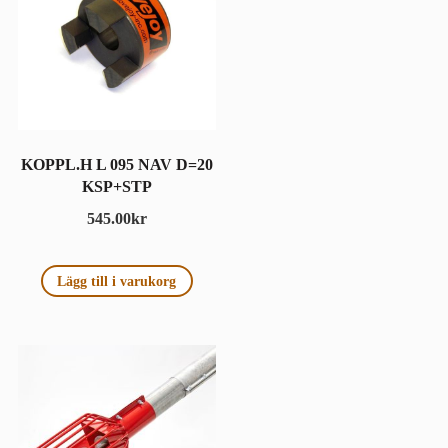
KOPPL.H L 095 NAV D=20
KSP+STP
545.00
kr
Lägg till i varukorg