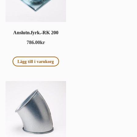
Anslutn.fyrk.-RK 200
786.00
kr
Lägg till i varukorg