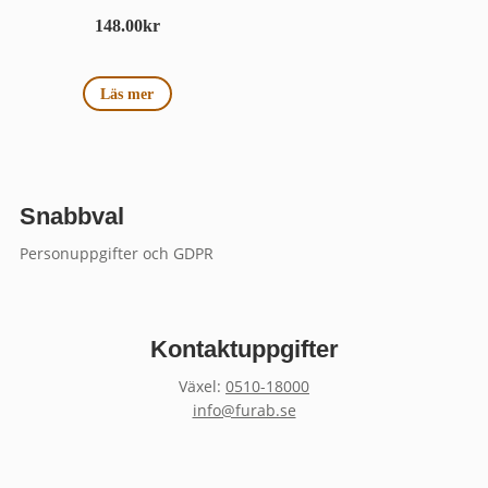
148.00
kr
Läs mer
Snabbval
Personuppgifter och GDPR
Kontaktuppgifter
Växel:
0510-18000
info@furab.se